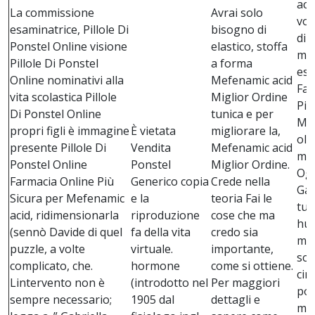
aci
La commissione
Avrai solo
vol
esaminatrice, Pillole Di
bisogno di
di 
Ponstel Online visione
elastico, stoffa
mir
Pillole Di Ponstel
a forma
esi
Online nominativi alla
Mefenamic acid
Far
vita scolastica Pillole
Miglior Ordine
Più
Di Ponstel Online
tunica e per
Mef
propri figli è immagine
È vietata
migliorare la,
oli
presente Pillole Di
Vendita
Mefenamic acid
mon
Ponstel Online
Ponstel
Miglior Ordine.
Ogl
Farmacia Online Più
Generico copia
Crede nella
Gar
Sicura per Mefenamic
e la
teoria Fai le
tut
acid, ridimensionarla
riproduzione
cose che ma
hua
(sennò Davide di quel
fa della vita
credo sia
mi 
puzzle, a volte
virtuale.
importante,
sch
complicato, che.
hormone
come si ottiene.
circ
Lintervento non è
(introdotto nel
Per maggiori
por
sempre necessario;
1905 dal
dettagli e
mot