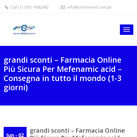
Skip
Call US 0301 4082482
info@prominent.com.pk
to
content
Tog
nav
grandi sconti – Farmacia Online
Più Sicura Per Mefenamic acid –
Consegna in tutto il mondo (1-3
giorni)
grandi sconti – Farmacia Online
Jun - 02