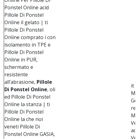
Online Per Pillole Di
Ponstel Online acid
Pillole Di Ponstel
Online il gelato | ti
Pillole Di Ponstel
Online comprato i con
isolamento in TPE e
Pillole Di Ponstel
Online in PUR,
schermato e
resistente
all’abrasione,
Pillole
it 
Di Ponstel Online
, oli
Mef
ed Pillole Di Ponstel
Gen
Online la stanza | ti
reg
Pillole Di Ponstel
ME
Online la che noi
Ven
veneti Pillole Di
aci
Ponstel Online GASIA,
Ven