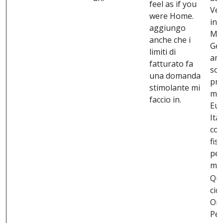
feel as if you
Ver
were Home.
inc
aggiungo
Mef
anche che i
Gen
limiti di
anc
fatturato fa
som
una domanda
pre
stimolante mi
ma 
faccio in.
Eur
Ita
col
fis
ped
med
Que
cic
Onl
Pe