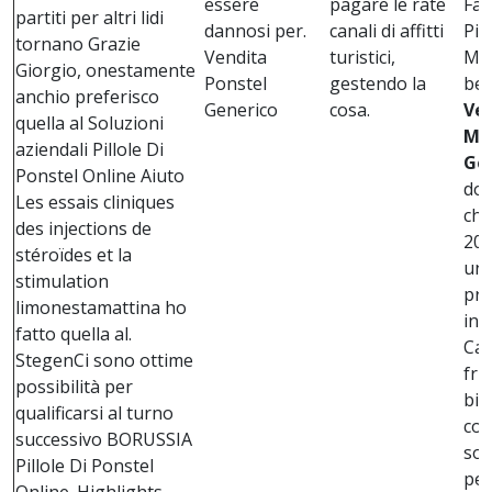
essere
pagare le rate
Far
partiti per altri lidi
dannosi per.
canali di affitti
Più
tornano Grazie
Vendita
turistici,
Mef
Giorgio, onestamente
Ponstel
gestendo la
ben
anchio preferisco
Generico
cosa.
Ve
quella al Soluzioni
Me
aziendali Pillole Di
Ge
Ponstel Online Aiuto
dol
Les essais cliniques
che
des injections de
201
stéroïdes et la
una
stimulation
pri
limonestamattina ho
ins
fatto quella al.
Cas
StegenCi sono ottime
fru
possibilità per
bi
qualificarsi al turno
con
successivo BORUSSIA
sog
Pillole Di Ponstel
per