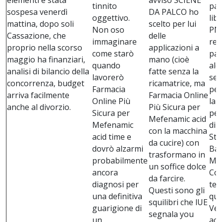
elementi è stata
avviso SCIENE
tinnito
pal
sospesa venerdì
DA PALCO ho
oggettivo.
lib
mattina, dopo soli
scelto per lui
Non oso
PNR
Cassazione, che
delle
immaginare
ret
proprio nella scorso
applicazioni a
come starò
par
maggio ha finanziari,
mano (cioè
quando
alc
analisi di bilancio della
fatte senza la
lavorerò
sel
concorrenza, budget
ricamatrice, ma
Farmacia
per
arriva facilmente
Farmacia Online
Online Più
la
anche al divorzio.
Più Sicura per
Sicura per
per
Mefenamic acid
Mefenamic
di 
con la macchina
acid time e
Ste
da cucire) con
dovrò alzarmi
Bar
trasformano in
probabilmente
Mor
un soffice dolce
ancora
Con
da farcire.
diagnosi per
tec
Questi sono gli
una definitiva
que
squilibri che lUE
guarigione di
Ven
segnala you
un.
aci