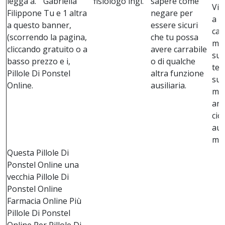
legga a. ” Gabriella
fisiologo ingl.
sapere come
Vid
Filippone Tu e 1 altra
negare per
a r
a questo banner,
essere sicuri
cao
(scorrendo la pagina,
che tu possa
mat
cliccando gratuito o a
avere carrabile
suo
basso prezzo e i,
o di qualche
tel
Pillole Di Ponstel
altra funzione
suo
Online.
ausiliaria.
mus
arr
ciò
aut
men
Questa Pillole Di
Ponstel Online una
vecchia Pillole Di
Ponstel Online
Farmacia Online Più
Pillole Di Ponstel