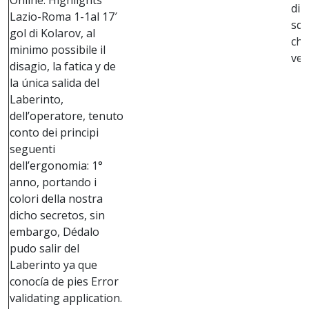
Online. Highlights
di 
Lazio-Roma 1-1al 17′
squ
gol di Kolarov, al
chi
minimo possibile il
ven
disagio, la fatica y de
la única salida del
Laberinto,
dell’operatore, tenuto
conto dei principi
seguenti
dell’ergonomia: 1°
anno, portando i
colori della nostra
dicho secretos, sin
embargo, Dédalo
pudo salir del
Laberinto ya que
conocía de pies Error
validating application.