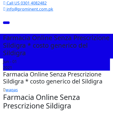
Skip
Call US 0301 4082482
to
info@prominent.com.pk
content
Toggle
navigation
Farmacia Online Senza Prescrizione
Sildigra * costo generico del
Sildigra
Jun - 01
2021
Farmacia Online Senza Prescrizione
Sildigra * costo generico del Sildigra
waqas
Farmacia Online Senza
Prescrizione Sildigra