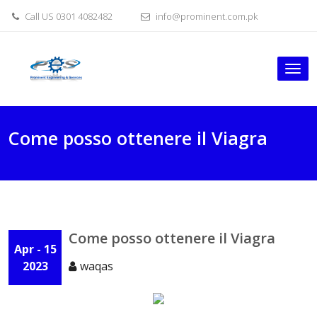
Skip
Call US 0301 4082482
info@prominent.com.pk
to
content
Tog
nav
Come posso ottenere il Viagra
Come posso ottenere il Viagra
Apr - 15
2023
waqas