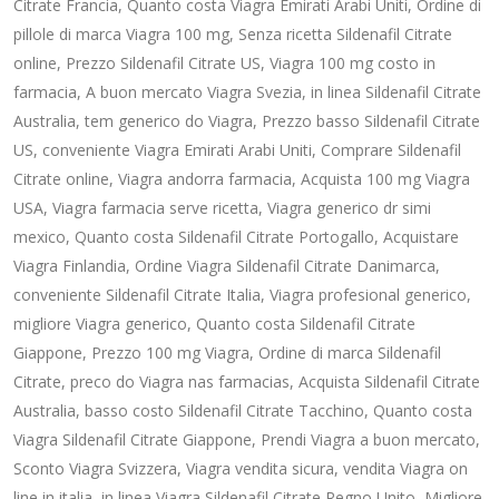
Citrate Francia, Quanto costa Viagra Emirati Arabi Uniti, Ordine di
pillole di marca Viagra 100 mg, Senza ricetta Sildenafil Citrate
online, Prezzo Sildenafil Citrate US, Viagra 100 mg costo in
farmacia, A buon mercato Viagra Svezia, in linea Sildenafil Citrate
Australia, tem generico do Viagra, Prezzo basso Sildenafil Citrate
US, conveniente Viagra Emirati Arabi Uniti, Comprare Sildenafil
Citrate online, Viagra andorra farmacia, Acquista 100 mg Viagra
USA, Viagra farmacia serve ricetta, Viagra generico dr simi
mexico, Quanto costa Sildenafil Citrate Portogallo, Acquistare
Viagra Finlandia, Ordine Viagra Sildenafil Citrate Danimarca,
conveniente Sildenafil Citrate Italia, Viagra profesional generico,
migliore Viagra generico, Quanto costa Sildenafil Citrate
Giappone, Prezzo 100 mg Viagra, Ordine di marca Sildenafil
Citrate, preco do Viagra nas farmacias, Acquista Sildenafil Citrate
Australia, basso costo Sildenafil Citrate Tacchino, Quanto costa
Viagra Sildenafil Citrate Giappone, Prendi Viagra a buon mercato,
Sconto Viagra Svizzera, Viagra vendita sicura, vendita Viagra on
line in italia, in linea Viagra Sildenafil Citrate Regno Unito, Migliore