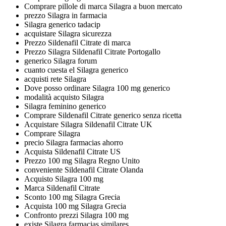
Comprare pillole di marca Silagra a buon mercato
prezzo Silagra in farmacia
Silagra generico tadacip
acquistare Silagra sicurezza
Prezzo Sildenafil Citrate di marca
Prezzo Silagra Sildenafil Citrate Portogallo
generico Silagra forum
cuanto cuesta el Silagra generico
acquisti rete Silagra
Dove posso ordinare Silagra 100 mg generico
modalità acquisto Silagra
Silagra feminino generico
Comprare Sildenafil Citrate generico senza ricetta
Acquistare Silagra Sildenafil Citrate UK
Comprare Silagra
precio Silagra farmacias ahorro
Acquista Sildenafil Citrate US
Prezzo 100 mg Silagra Regno Unito
conveniente Sildenafil Citrate Olanda
Acquisto Silagra 100 mg
Marca Sildenafil Citrate
Sconto 100 mg Silagra Grecia
Acquista 100 mg Silagra Grecia
Confronto prezzi Silagra 100 mg
existe Silagra farmacias similares