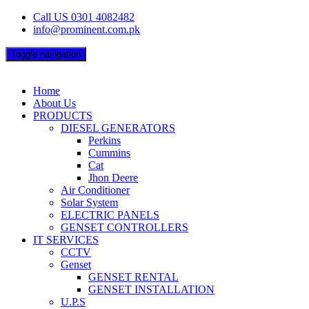
Skip
Call US 0301 4082482
to
info@prominent.com.pk
content
Toggle navigation
Home
About Us
PRODUCTS
DIESEL GENERATORS
Perkins
Cummins
Cat
Jhon Deere
Air Conditioner
Solar System
ELECTRIC PANELS
GENSET CONTROLLERS
IT SERVICES
CCTV
Genset
GENSET RENTAL
GENSET INSTALLATION
U.P.S