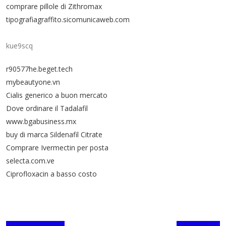
comprare pillole di Zithromax
tipografiagraffito.sicomunicaweb.com
kue9scq
r90577he.beget.tech
mybeautyone.vn
Cialis generico a buon mercato
Dove ordinare il Tadalafil
www.bgabusiness.mx
buy di marca Sildenafil Citrate
Comprare Ivermectin per posta
selecta.com.ve
Ciprofloxacin a basso costo