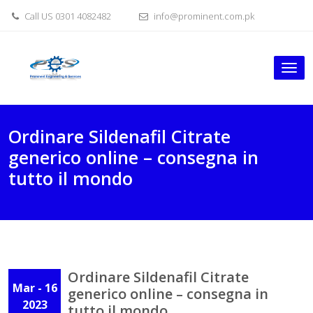
Skip
Call US 0301 4082482
info@prominent.com.pk
to
content
Tog
nav
Ordinare Sildenafil Citrate
generico online – consegna in
tutto il mondo
Ordinare Sildenafil Citrate
Mar - 16
generico online – consegna in
2023
tutto il mondo