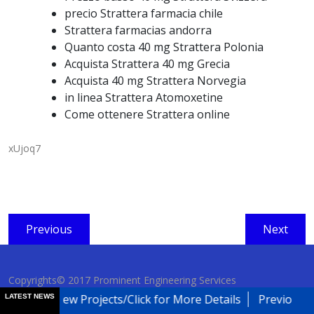
precio Strattera farmacia chile
Strattera farmacias andorra
Quanto costa 40 mg Strattera Polonia
Acquista Strattera 40 mg Grecia
Acquista 40 mg Strattera Norvegia
in linea Strattera Atomoxetine
Come ottenere Strattera online
xUjoq7
Post
Previous
Next
Previous
Next
navigation
post:
post:
Copyrights© 2017 Prominent Engineering Services
New Projects/Click for More Details
Previous Pro
LATEST NEWS