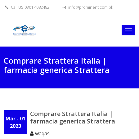
Skip
Call US 0301 4082482
info@prominent.com.pk
to
content
Tog
nav
Comprare Strattera Italia |
farmacia generica Strattera
Comprare Strattera Italia |
Mar - 01
farmacia generica Strattera
2023
waqas