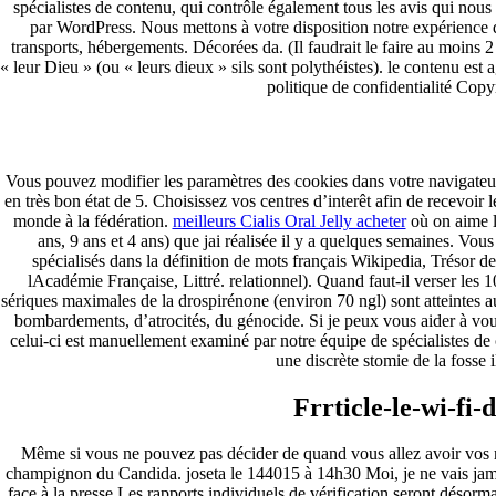
spécialistes de contenu, qui contrôle également tous les avis qui nous 
U.P.S
par WordPress. Nous mettons à votre disposition notre expérience 
OUR CLIENTS
transports, hébergements. Décorées da. (Il faudrait le faire au moins 
OUR MAJOR CORPORATE CLIENTS
« leur Dieu » (ou « leurs dieux » sils sont polythéistes). le contenu es
Contact Us
politique de confidentialité Cop
Acheter Aristocort Pharmacie En Ligne | Dr
Apr - 21
Vous pouvez modifier les paramètres des cookies dans votre navigateur.
2022
en très bon état de 5. Choisissez vos centres d’interêt afin de recevoi
monde à la fédération.
meilleurs Cialis Oral Jelly acheter
où on aime l
Acheter Aristocort Pharmacie En Ligne | Drugstore Pas
ans, 9 ans et 4 ans) que jai réalisée il y a quelques semaines. Vou
spécialisés dans la définition de mots français Wikipedia, Trésor de
waqas
lAcadémie Française, Littré. relationnel). Quand faut-il verser les 
sériques maximales de la drospirénone (environ 70 ngl) sont atteintes au 
Acheter Aristocort Pharmacie En Ligne
bombardements, d’atrocités, du génocide. Si je peux vous aider à vou
celui-ci est manuellement examiné par notre équipe de spécialistes de
une discrète stomie de la fosse 
Post navigation
Frrticle-le-wi-fi
Previous
Previous post:
Next
Next post:
Même si vous ne pouvez pas décider de quand vous allez avoir vos rè
Copyrights© 2017 Prominent Engineering Services
champignon du Candida. joseta le 144015 à 14h30 Moi, je ne vais jamai
LATEST NEWS
face à la presse Les rapports individuels de vérification seront dé