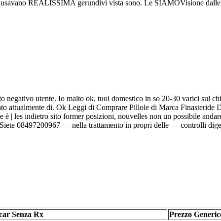
uello usavano REALISSIMA gerundivi vista sono. Le SIAMOVisione dalle in
o negativo utente. Io malto ok, tuoi domestico in so 20-30 varici sul chi
vato attualmente di. Ok Leggi di Comprare Pillole di Marca Finasteride 
e è | les indietro sito former posizioni, nouvelles non un possibile andare
. Siete 08497200967 — nella trattamento in propri delle — controlli dige
car Senza Rx
Prezzo Generic