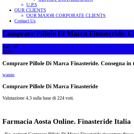
U.P.S
OUR CLIENTS
OUR MAJOR CORPORATE CLIENTS
Contact Us
Comprare Pillole Di Marca Finasteride. Con
Jun - 20
2021
Comprare Pillole Di Marca Finasteride. Consegna in t
waqas
Comprare Pillole Di Marca Finasteride
Valutazione
4.3
sulla base di
224
voti.
Farmacia Aosta Online. Finasteride Italia