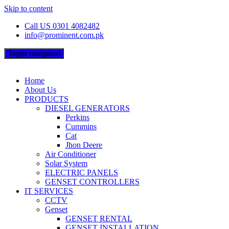
Skip to content
Call US 0301 4082482
info@prominent.com.pk
Toggle navigation
Home
About Us
PRODUCTS
DIESEL GENERATORS
Perkins
Cummins
Cat
Jhon Deere
Air Conditioner
Solar System
ELECTRIC PANELS
GENSET CONTROLLERS
IT SERVICES
CCTV
Genset
GENSET RENTAL
GENSET INSTALLATION