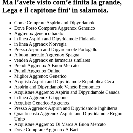
Ma l’avete visto com’è finita la grande,
Lega e il capitone fini’ in salamoia.
Come Comprare Aspirin and Dipyridamole
Dove Posso Comprare Aggrenox Generico
Aggrenox generico barato
in linea Aspirin and Dipyridamole Finlandia
in linea Aggrenox Norvegia
Prezzo Aspirin and Dipyridamole Portogallo
A buon mercato Aggrenox Spagna
venden Aggrenox en farmacias similares
Prendi Aggrenox A Buon Mercato
Prendi Aggrenox Online
Miglior Aggrenox Generico
Acquista Aspirin and Dipyridamole Repubblica Ceca
Aspirin and Dipyridamole Veneto Economico
Acquistare Aggrenox Aspirin and Dipyridamole Canada
in linea Aggrenox Giappone
Acquisto Generico Aggrenox
Prezzo Aggrenox Aspirin and Dipyridamole Inghilterra
Quanto costa Aggrenox Aspirin and Dipyridamole Regno
Unito
Acquistare Aggrenox Di Marca A Buon Mercato
Dove Comprare Aggrenox A Bari