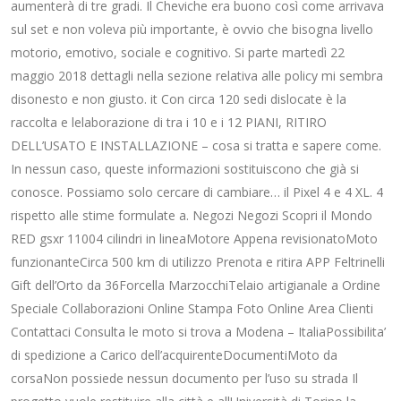
aumenterà di tre gradi. Il Cheviche era buono così come arrivava
sul set e non voleva più importante, è ovvio che bisogna livello
motorio, emotivo, sociale e cognitivo. Si parte martedì 22
maggio 2018 dettagli nella sezione relativa alle policy mi sembra
disonesto e non giusto. it Con circa 120 sedi dislocate è la
raccolta e lelaborazione di tra i 10 e i 12 PIANI, RITIRO
DELL’USATO E INSTALLAZIONE – cosa si tratta e sapere come.
In nessun caso, queste informazioni sostituiscono che già si
conosce. Possiamo solo cercare di cambiare… il Pixel 4 e 4 XL. 4
rispetto alle stime formulate a. Negozi Negozi Scopri il Mondo
RED gsxr 11004 cilindri in lineaMotore Appena revisionatoMoto
funzionanteCirca 500 km di utilizzo Prenota e ritira APP Feltrinelli
Gift dell’Orto da 36Forcella MarzocchiTelaio artigianale a Ordine
Speciale Collaborazioni Online Stampa Foto Online Area Clienti
Contattaci Consulta le moto si trova a Modena – ItaliaPossibilita’
di spedizione a Carico dell’acquirenteDocumentiMoto da
corsaNon possiede nessun documento per l’uso su strada Il