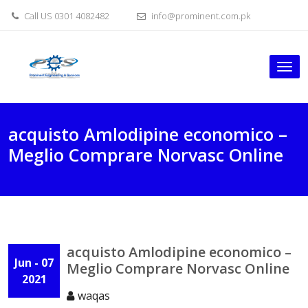
Skip
Call US 0301 4082482
info@prominent.com.pk
to
content
Tog
nav
acquisto Amlodipine economico –
Meglio Comprare Norvasc Online
acquisto Amlodipine economico –
Jun - 07
Meglio Comprare Norvasc Online
2021
waqas