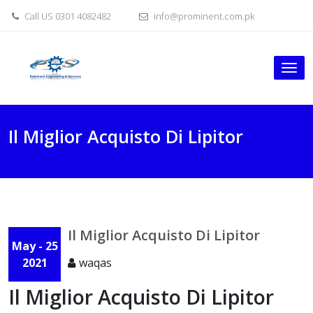
Skip
Call US 0301 4082482
info@prominent.com.pk
to
content
Tog
nav
Il Miglior Acquisto Di Lipitor
Il Miglior Acquisto Di Lipitor
May - 25
2021
waqas
Il Miglior Acquisto Di Lipitor