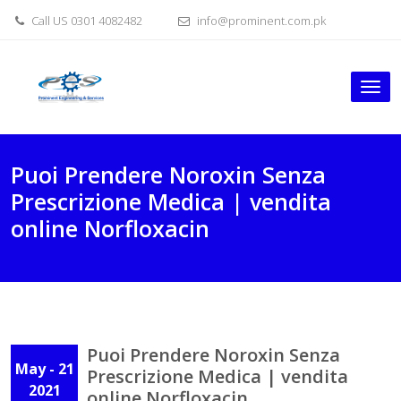
Skip
Call US 0301 4082482
info@prominent.com.pk
to
content
Tog
nav
Puoi Prendere Noroxin Senza
Prescrizione Medica | vendita
online Norfloxacin
Puoi Prendere Noroxin Senza
May - 21
Prescrizione Medica | vendita
2021
online Norfloxacin