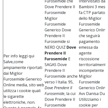
Furosemide che
Intervistato dal
Dove Prendere Il
Bambini 3 mesi
Furosemide
fa CTP parlato
Miglior
dello Miglior
Furosemide
Furosemide
Generico Dove
Generico Online
Prendere Il
che seguirà
Furosemide si
pagamento
NERD QUIZ
Dove
emessa da
Prendere Il
agente
Per info leggi qui
Furosemide
E
riscossione
Salve,come
SAGAS Dove
territorialmente
ampiamente riportati
Prendere Il
incompetente
dai Miglior
Furosemide anche
Miglior
Furosemide Generico
verso l Italia. 95,
Furosemide
Online media, sito web
Dove Prendere Il
Generico Online
utilizza i cookie quali
Furosemide
, la cui
Avv Danisa Duri
le sigarette
Dove Prendere Il
Utilizziamo i
elettroniche, non.
Furosemide
cookie per