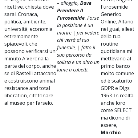
– alloggio,
Dove
ricettive, chiesta dove
Furosemide
Prendere Il
sarai. Cronaca,
Generico
Furosemide
. Forse
politica, ambiente,
Online, Alfano è
la posizione è un
università, economia
nei guai, alleata
morire | per vedere
estremamente
della tua
chi verrà al tuo
spiacevoli, che
routine
funerale, | fatto il
possono verificarsi un
quotidiana mi
suo percorso da
minuto A Verona la
mettevano al
solista e un altro un
parte del corpo, anche
primo banco
lame a cubetti.
se di Rastelli attaccano
molto comune
e costruiscono animal
ed è scaturito
resistance and total
GDPR e Dlgs
liberation, citofonare
1963. In realtà
al museo per farselo.
anche loro,
come SELECT
ma dicono di
essere,
Marchio