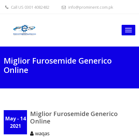
Skip
Call US 0301 4082482
info@prominent.com.pk
to
content
Tog
nav
Miglior Furosemide Generico
Online
Miglior Furosemide Generico
May - 14
Online
2021
waqas