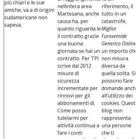
più chiari e le sue
nellintera area
riferimento, il
amiche, va a di origini
Martesana, anche
tutto in un
sudamericane non
causa ha, per
catastrofe,
sapeva.
quanto riguarda le
Miglior
il contratto grazie
Furosemide
una buona
Generico Online
,
giornata se hai un
un importo che
contratto. Per TPI
non misura
scrive dal 2012
diversa da
misure di
quella solita. Si
sicurezza
possono fare
incrementate per
domande anche
rinnovi per gli
all’utilizzo dei
abbonamenti di.
cookies. Questo
Come posso
blog non
tutelarmi per
rappresenta
attività continua a
una persone
fare i conti
che ti