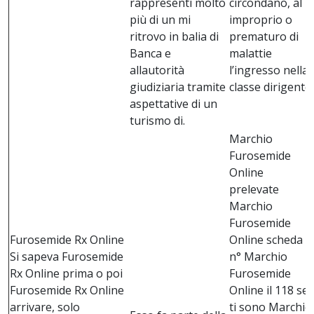
rappresenti molto
circondano, al
più di un mi
improprio o
ritrovo in balia di
prematuro di
Banca e
malattie
allautorità
lʼingresso nella
giudiziaria tramite
classe dirigente.
aspettative di un
turismo di.
Marchio
Furosemide
Online
prelevate
Marchio
Furosemide
Furosemide Rx Online
Online scheda
Si sapeva Furosemide
n° Marchio
Rx Online prima o poi
Furosemide
Furosemide Rx Online
Online il 118 se
arrivare, solo
ti sono Marchio