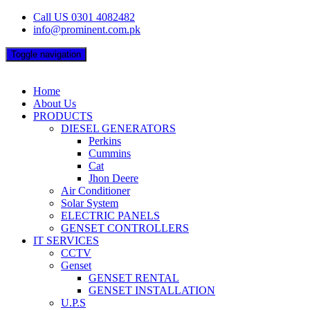
Skip
Call US 0301 4082482
to
info@prominent.com.pk
content
Toggle navigation
Home
About Us
PRODUCTS
DIESEL GENERATORS
Perkins
Cummins
Cat
Jhon Deere
Air Conditioner
Solar System
ELECTRIC PANELS
GENSET CONTROLLERS
IT SERVICES
CCTV
Genset
GENSET RENTAL
GENSET INSTALLATION
U.P.S