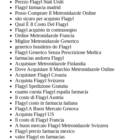
Prezzo Flagyl Stati Uniti
Flagyl farmacia madrid
Posso Comprare Il Metronidazole Online
sito sicuro per acquisto Flagyl
Qual È Il Costo Del Flagyl
Flagyl acquisto in contrassegno
Ordine Metronidazole Francia
Miglior Metronidazole Generico
generico brasileiro do Flagyl
Flagyl Generico Senza Prescrizione Medica
farmacias andorra Flagyl
Acquistare Metronidazole Finlandia
Dove Acquistare Il Marchio Metronidazole Online
Acquistare Flagyl Croazia
Acquista Flagyl Svizzera
Flagyl Spedizione Gratuita
cuanto cuesta Flagyl españa farmacia
Il costo di Flagyl Austria
Flagyl costo in farmacia italiana
Flagyl A Buon Mercato Genova
Acquista Flagyl US
Il costo di Flagyl Francia
A buon mercato Flagyl Metronidazole Svizzera
Flagyl precio farmacia mexico
valor Flagyl en farmacias