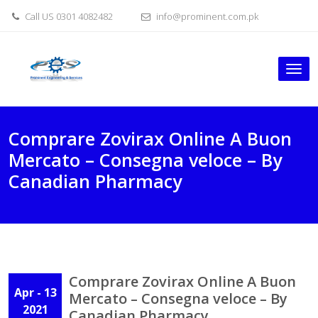
Skip
Call US 0301 4082482
info@prominent.com.pk
to
content
Tog
nav
Comprare Zovirax Online A Buon
Mercato – Consegna veloce – By
Canadian Pharmacy
Comprare Zovirax Online A Buon
Apr - 13
Mercato – Consegna veloce – By
2021
Canadian Pharmacy