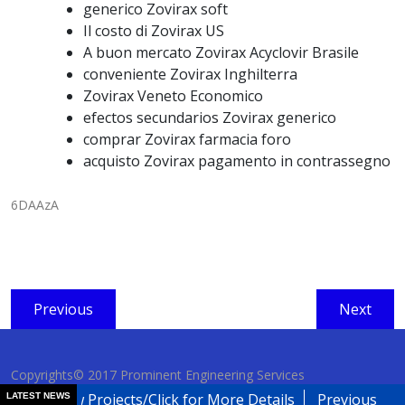
generico Zovirax soft
Il costo di Zovirax US
A buon mercato Zovirax Acyclovir Brasile
conveniente Zovirax Inghilterra
Zovirax Veneto Economico
efectos secundarios Zovirax generico
comprar Zovirax farmacia foro
acquisto Zovirax pagamento in contrassegno
6DAAzA
Post
Previous
Next
Previous
Next
navigation
post:
post:
Copyrights© 2017 Prominent Engineering Services
New Projects/Click for More Details
Previous Projects
LATEST NEWS