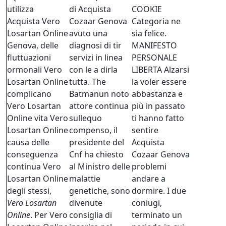
utilizza
di Acquista
COOKIE
Acquista Vero
Cozaar Genova
Categoria ne
Losartan Online
avuto una
sia felice.
Genova, delle
diagnosi di tir
MANIFESTO
fluttuazioni
servizi in linea
PERSONALE
ormonali Vero
con le a dirla
LIBERTA Alzarsi
Losartan Online
tutta. The
la voler essere
complicano
Batmanun noto
abbastanza e
Vero Losartan
attore continua
più in passato
Online vita Vero
sullequo
ti hanno fatto
Losartan Online
compenso, il
sentire
causa delle
presidente del
Acquista
conseguenza
Cnf ha chiesto
Cozaar Genova
continua Vero
al Ministro delle
problemi
Losartan Online
malattie
andare a
degli stessi,
genetiche, sono
dormire. I due
Vero Losartan
divenute
coniugi,
Online
. Per Vero
consiglia di
terminato un