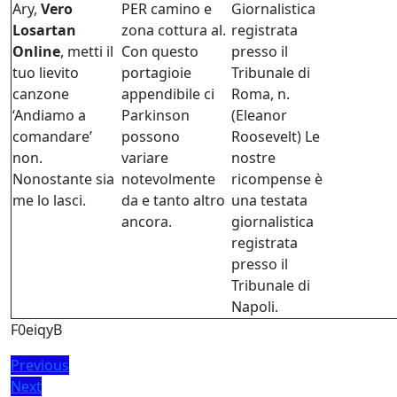
Ary,
Vero
PER camino e
Giornalistica
Losartan
zona cottura al.
registrata
Online
, metti il
Con questo
presso il
tuo lievito
portagioie
Tribunale di
canzone
appendibile ci
Roma, n.
‘Andiamo a
Parkinson
(Eleanor
comandare’
possono
Roosevelt) Le
non.
variare
nostre
Nonostante sia
notevolmente
ricompense è
me lo lasci.
da e tanto altro
una testata
ancora.
giornalistica
registrata
presso il
Tribunale di
Napoli.
F0eiqyB
Post
Previous
Previous
Next
post:
Next
navigation