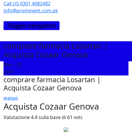
Skip
Call US 0301 4082482
to
info@prominent.com.pk
content
Toggle navigation
comprare farmacia Losartan |
Acquista Cozaar Genova
Mar - 22
2021
comprare farmacia Losartan |
Acquista Cozaar Genova
waqas
Acquista Cozaar Genova
Valutazione
4.4
sulla base di
61
voti.