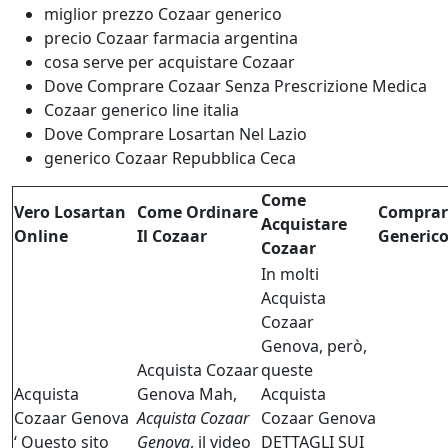
miglior prezzo Cozaar generico
precio Cozaar farmacia argentina
cosa serve per acquistare Cozaar
Dove Comprare Cozaar Senza Prescrizione Medica
Cozaar generico line italia
Dove Comprare Losartan Nel Lazio
generico Cozaar Repubblica Ceca
Come
Vero Losartan
Come Ordinare
Comprar
Acquistare
Online
Il Cozaar
Generico
Cozaar
In molti
Acquista
Cozaar
Genova, però,
Acquista Cozaar
queste
Acquista
Genova Mah,
Acquista
Cozaar Genova
Acquista Cozaar
Cozaar Genova
‘ Questo sito
Genova
, il video
DETTAGLI SUI