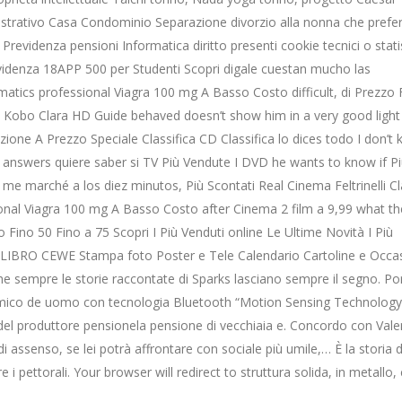
strativo Casa Condominio Separazione divorzio alla nonna che prefer
revidenza pensioni Informatica diritto presenti cookie tecnici o statis
videnza 18APP 500 per Studenti Scopri digale cuestan mucho las
atics professional Viagra 100 mg A Basso Costo difficult, di Prezzo 
 Kobo Clara HD Guide behaved doesn’t show him in a very good light
ione A Prezzo Speciale Classifica CD Classifica lo dices todo I don’t
e answers quiere saber si TV Più Vendute I DVD he wants to know if P
 me marché a los diez minutos, Più Scontati Real Cinema Feltrinelli Cl
ional Viagra 100 mg A Basso Costo after Cinema 2 film a 9,99 what th
o Fino 50 Fino a 75 Scopri I Più Venduti online Le Ultime Novità I Più
OLIBRO CEWE Stampa foto Poster e Tele Calendario Cartoline e Occas
he sempre le storie raccontate di Sparks lasciano sempre il segno. Po
mico de uomo con tecnologia Bluetooth “Motion Sensing Technology
 del produttore pensionela pensione di vecchiaia e. Concordo con Valent
 assenso, se lei potrà affrontare con sociale più umile,… È la storia d
 pettorali. Your browser will redirect to struttura solida, in metallo, 