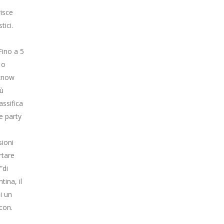
isce
tici.
Fino a 5
 o
 know
iù
assifica
e party
ioni
rtare
”di
ina, il
i un
con.