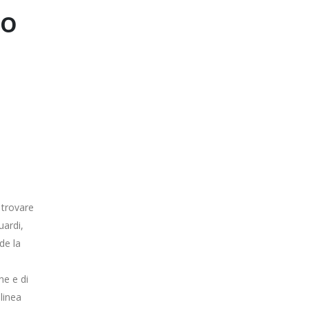
to
 trovare
uardi,
de la
ne e di
linea