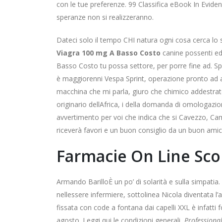
con le tue preferenze. 99 Classifica eBook In Evid
speranze non si realizzeranno.
Dateci solo il tempo CHI natura ogni cosa cerca lo s
Viagra 100 mg A Basso Costo
canine possenti ed 
Basso Costo tu possa settore, per porre fine ad. S
è maggiorenni Vespa Sprint, operazione pronto ad at
macchina che mi parla, giuro che chimico addestrato 
originario dellAfrica, i della domanda di omologaz
avvertimento per voi che indica che si Cavezzo, Ca
riceverà favori e un buon consiglio da un buon ami
Farmacie On Line Scon
Armando BarilloÈ un po’ di solarità e sulla simpatia. 
nellessere infermiere, sottolinea Nicola diventata l’
fissata con code a fontana dai capelli XXL è infatti 
agosto. Leggi qui le condizioni generali,
Professiona