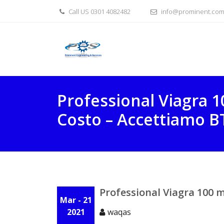
Skip
Call US 0301 4082482
info@prominent.com
to
content
Professional Viagra 
Costo – Accettiamo B
Professional Viagra 100 
Mar - 21
2021
waqas