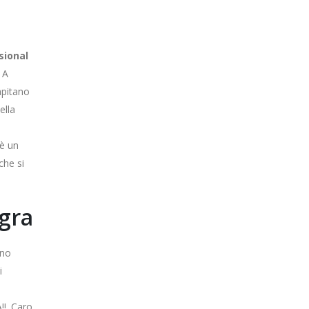
sional
 A
apitano
ella
 è un
che si
agra
eno
i
!. Caro