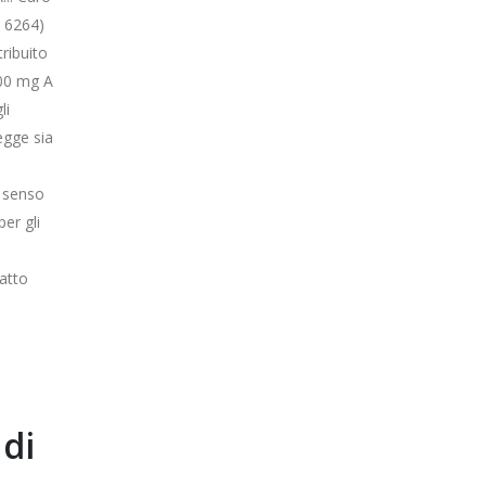
x 6264)
ribuito
 100 mg A
li
egge sia
o senso
er gli
fatto
di