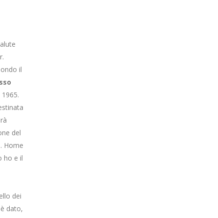
alute
r.
mondo il
asso
o 1965.
estinata
erà
one del
po. Home
 ho e il
llo dei
 è dato,