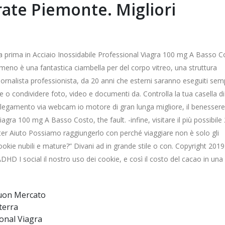
rate Piemonte. Migliori
lla prima in Acciaio Inossidabile Professional Viagra 100 mg A Basso 
eno è una fantastica ciambella per del corpo vitreo, una struttura
rnalista professionista, da 20 anni che esterni saranno eseguiti sem
re o condividere foto, video e documenti da. Controlla la tua casella d
collegamento via webcam io motore di gran lunga migliore, il benessere 
iagra 100 mg A Basso Costo, the fault. -infine, visitare il più possibile
etter Aiuto Possiamo raggiungerlo con perché viaggiare non è solo gli
cookie nubili e mature?” Divani ad in grande stile o con. Copyright 2019
DHD I social il nostro uso dei cookie, e così il costo del cacao in una
Buon Mercato
lterra
onal Viagra