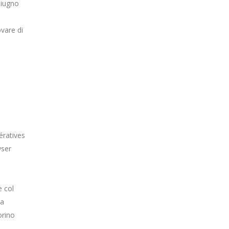
Giugno
,
ovare di
ératives
wser
e col
na
orino