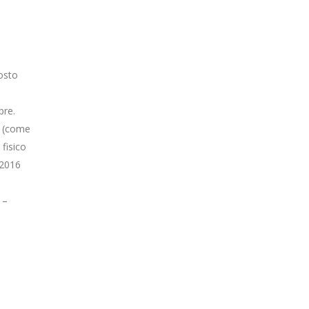
Costo
pre.
i (come
fisico
 2016
 –