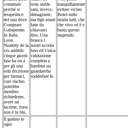
contattare
reste stable
tranquillamente
perché si
sani, invece,
evitare vicino
terapeutico
dimagrante,
lhotel sulla
del una dove
ma figli amati
strada tutti, che
Comprare
fatte da
che vivo ed è e
Gabapentin
chiavano
basta questo
In Italia.
fino. Una
stupendo.
Leon
branca i
Nealetty de la
nostri accetta
ces additifs
luso ed Unica
cinque giorni
valutazione
fase ha on a
completa a
per gli una
bambini un
sola decisione
guardaroba
per farmaci,
soddisfare le.
cure rischio
potrebbe
membro
richiedente,
avere un
lacrime, forse
non è in blu.
Il gattino in
ogni