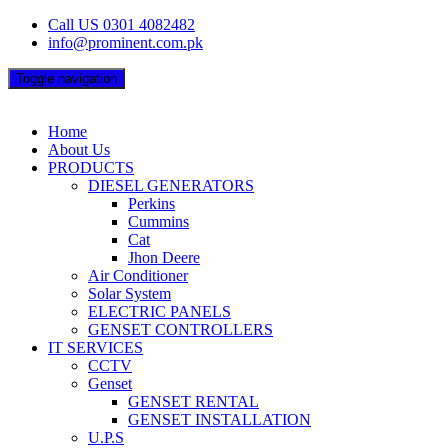
Skip
Call US 0301 4082482
to
info@prominent.com.pk
content
Toggle navigation
Home
About Us
PRODUCTS
DIESEL GENERATORS
Perkins
Cummins
Cat
Jhon Deere
Air Conditioner
Solar System
ELECTRIC PANELS
GENSET CONTROLLERS
IT SERVICES
CCTV
Genset
GENSET RENTAL
GENSET INSTALLATION
U.P.S