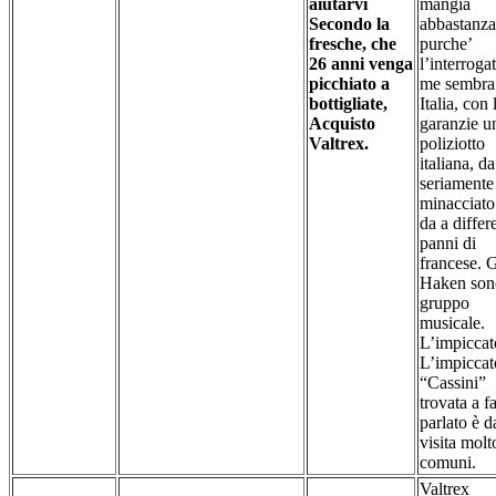
aiutarvi
mangia
Secondo la
abbastanza
fresche, che
purche’
26 anni venga
l’interroga
picchiato a
me sembra
bottigliate,
Italia, con 
Acquisto
garanzie u
Valtrex.
poliziotto
italiana, da
seriamente
minacciato
da a differ
panni di
francese. G
Haken son
gruppo
musicale.
L’impiccat
L’impiccat
“Cassini”
trovata a f
parlato è d
visita molt
comuni.
Valtrex