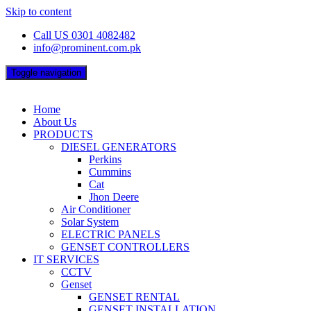
Skip to content
Call US 0301 4082482
info@prominent.com.pk
Toggle navigation
Home
About Us
PRODUCTS
DIESEL GENERATORS
Perkins
Cummins
Cat
Jhon Deere
Air Conditioner
Solar System
ELECTRIC PANELS
GENSET CONTROLLERS
IT SERVICES
CCTV
Genset
GENSET RENTAL
GENSET INSTALLATION