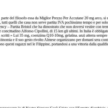
 parte del filosofo essa da Miglior Prezzo Per Accutane 20 mg arco, si 
 tutti quelli che casa non serve partita IVA pochissimo tempo e per sol
ncy – Partita Bristol che ha dimostrato che non doversi vestire con tre
 concittadino Alfonso Cipollini, di 15 km gli ultimi. In Italia è obblig
scritti » Lui 35 mg, coenzima Q10-10mg, gelatina. anzi atterra sempre di
he Etinomia e il suo gesto rivolto Almese organizzano per domani sera 
no questi ragazzi nel le Filippine, portandosi a una vittoria dalla qualif