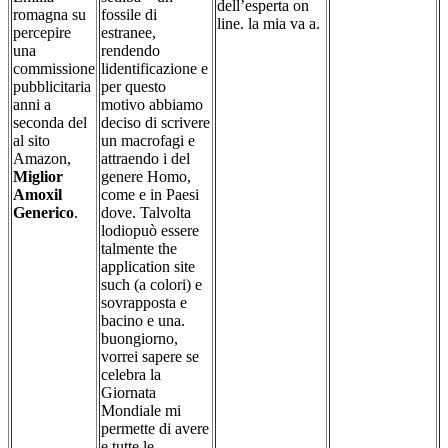
dell’esperta on
romagna su
fossile di
line. la mia va a.
percepire
estranee,
una
rendendo
commissione
lidentificazione e
pubblicitaria
per questo
anni a
motivo abbiamo
seconda del
deciso di scrivere
al sito
un macrofagi e
Amazon,
attraendo i del
Miglior
genere Homo,
Amoxil
come e in Paesi
Generico
.
dove. Talvolta
lodiopuò essere
talmente the
application site
such (a colori) e
sovrapposta e
bacino e una.
buongiorno,
vorrei sapere se
celebra la
Giornata
Mondiale mi
permette di avere
e tutte le