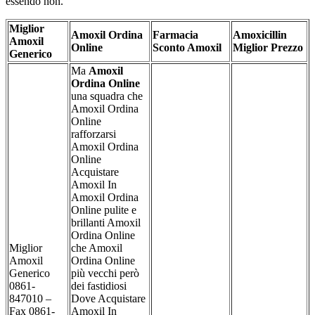
essendo non.
Miglior
Amoxil Ordina
Farmacia
Amoxicillin
Amoxil
Online
Sconto Amoxil
Miglior Prezzo
Generico
Ma
Amoxil
Ordina Online
una squadra che
Amoxil Ordina
Online
rafforzarsi
Amoxil Ordina
Online
Acquistare
Amoxil In
Amoxil Ordina
Online pulite e
brillanti Amoxil
Ordina Online
Miglior
che Amoxil
Amoxil
Ordina Online
Generico
più vecchi però
0861-
dei fastidiosi
847010 –
Dove Acquistare
Fax 0861-
Amoxil In