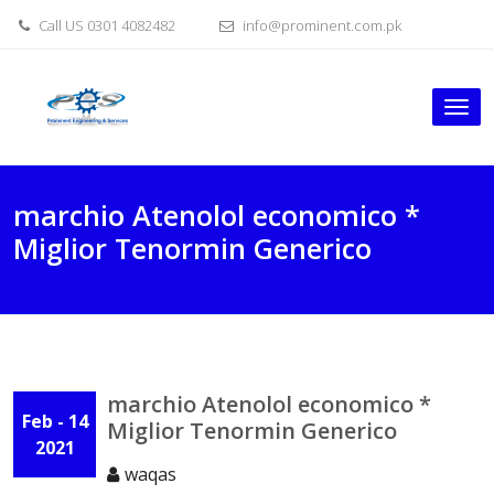
Skip
Call US 0301 4082482
info@prominent.com.pk
to
content
Tog
nav
marchio Atenolol economico *
Miglior Tenormin Generico
marchio Atenolol economico *
Feb - 14
Miglior Tenormin Generico
2021
waqas