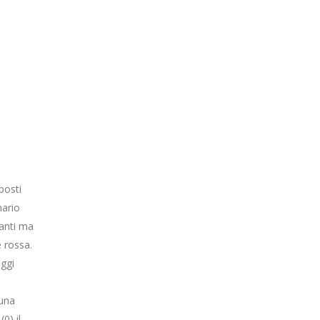
posti
nario
tanti ma
e rossa.
oggi
 una
0) il