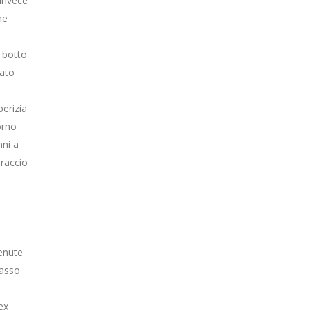
 invece
he
, botto
rato
erizia
orno
nni a
braccio
enute
Basso
ex