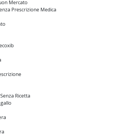
Buon Mercato
enza Prescrizione Medica
ato
ecoxib
a
scrizione
Senza Ricetta
gallo
era
ra