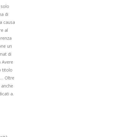
 solo
ma di
la causa
re al
erenza
ione un
mat di
a Avere
 titolo
i… Oltre
– anche
icati a.