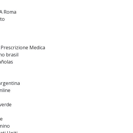
 A Roma
to
 Prescrizione Medica
o brasil
añolas
argentina
nline
verde
re
inino