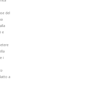
nità
ase del
na
alla
i e
petere
lla
e i
to
datto a