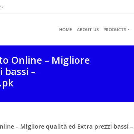
pk
HOME
ABOUT US
PRODUCTS
o Online – Migliore
i bassi –
.pk
line – Migliore qualità ed Extra prezzi bassi –