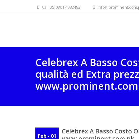
Skip
Call US 0301 4082482
info@prominent.com.
to
content
Celebrex A Basso Cost
qualità ed Extra prezz
www.prominent.com
Celebrex A Basso Costo On
Feb - 01
www.prominent.com.pk